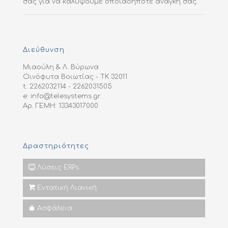
σας για να καλύψουμε οποιαδήποτε ανάγκη σας.
Διεύθυνση
Μιαούλη & Λ. Βύρωνα
Οινόφυτα Βοιωτίας - ΤΚ 32011
t: 2262032114 - 2262031505
e: info@telesystems.gr
Αρ. ΓΕΜΗ: 13343017000
Δραστηριότητες
Λύσεις ERPs
Εντατική Λιανική
Ασφάλεια